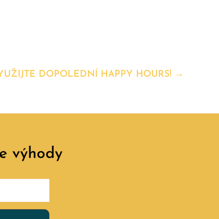
YUŽIJTE DOPOLEDNÍ HAPPY HOURS!
→
e výhody