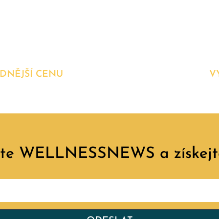
DNĚJŠÍ CENU
V
jte WELLNESSNEWS a získejt