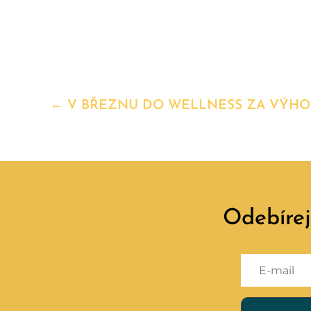
←
V BŘEZNU DO WELLNESS ZA VÝHO
Odebíre