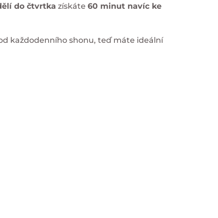
ělí do čtvrtka
získáte
60 minut navíc ke
t od každodenního shonu, teď máte ideální