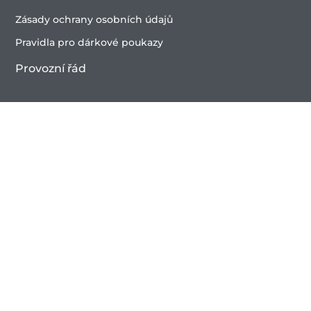
Zásady ochrany osobních údajů
Pravidla pro dárkové poukazy
Provozní řád
Uplatnění benefitů
OTEVÍRACÍ DOBA
Wellness
P0 – Ne 09:00 – 21:30
Bazén
Po – Ne 09:00 – 21:30
Fitness
Po – Ne 07:00 – 21:30