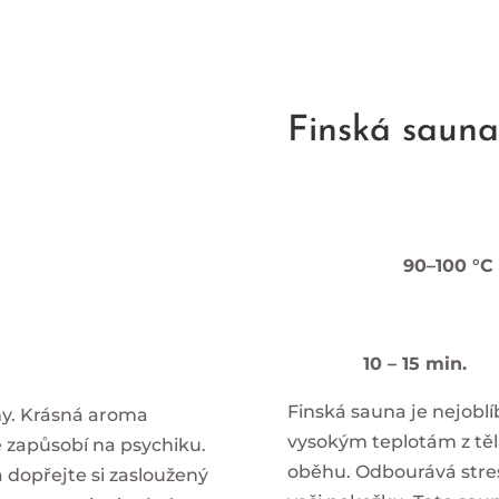
Finská sauna
90–100 °C
10 – 15 min.
Finská sauna je nejobl
ny. Krásná aroma
vysokým teplotám z těla
ě zapůsobí na psychiku.
oběhu. Odbourává stres,
 dopřejte si zasloužený