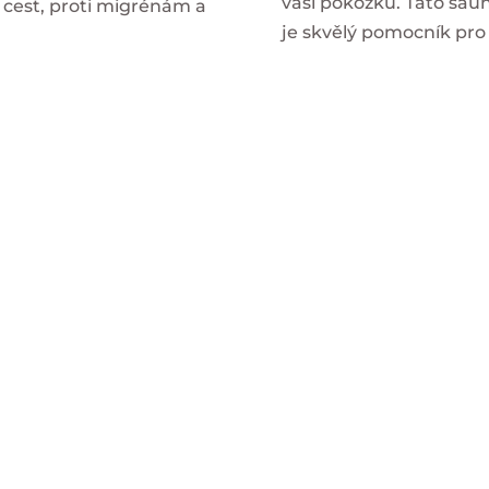
vaši pokožku. Tato saun
h cest, proti migrénám a
je skvělý pomocník pro