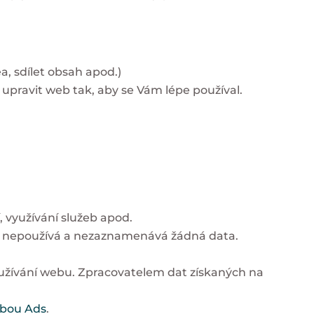
a, sdílet obsah apod.)
upravit web tak, aby se Vám lépe používal.
í, využívání služeb apod.
es nepoužívá a nezaznamenává žádná data.
oužívání webu. Zpracovatelem dat získaných na
žbou Ads
.