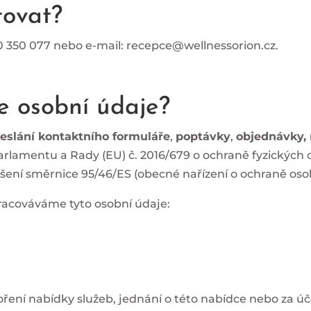
tovat?
30 350 077 nebo e-mail: recepce@wellnessorion.cz.
 osobní údaje?
eslání kontaktního formuláře
,
poptávky
,
objednávky, 
rlamentu a Rady (EU) č. 2016/679 o ochraně fyzických 
ení směrnice 95/46/ES (obecné nařízení o ochraně osobn
acováváme tyto osobní údaje:
voření nabídky služeb, jednání o této nabídce nebo za 