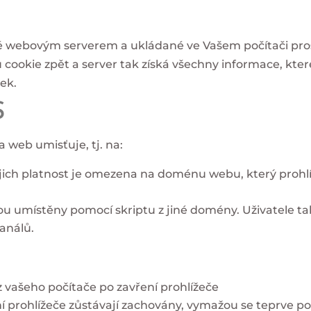
é webovým serverem a ukládané ve Vašem počítači pros
 cookie zpět a server tak získá všechny informace, které
nek.
S
a web umisťuje, tj. na:
ejich platnost je omezena na doménu webu, který prohlí
ou umístěny pomocí skriptu z jiné domény. Uživatele ta
kanálů.
 vašeho počítače po zavření prohlížeče
í prohlížeče zůstávají zachovány, vymažou se teprve po 