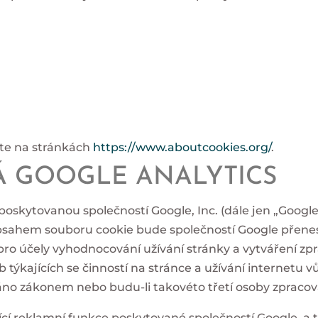
dete na stránkách
https://www.aboutcookies.org/
.
Á GOOGLE ANALYTICS
poskytovanou společností Google, Inc. (dále jen „Googl
 obsahem souboru cookie bude společností Google přene
o účely vyhodnocování užívání stránky a vytváření zpráv 
b týkajících se činností na stránce a užívání internetu
no zákonem nebo budu-li takovéto třetí osoby zpracov
jící reklamní funkce poskytované společností Google, a 