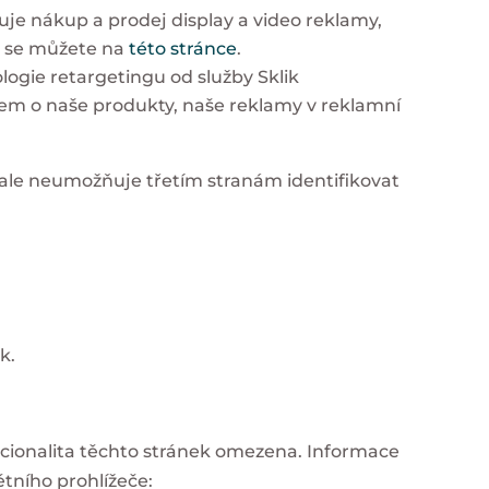
uje nákup a prodej display a video reklamy,
t se můžete na
této stránce
.
logie retargetingu od služby Sklik
ájem o naše produkty, naše reklamy v reklamní
 ale neumožňuje třetím stranám identifikovat
k.
kcionalita těchto stránek omezena. Informace
tního prohlížeče: