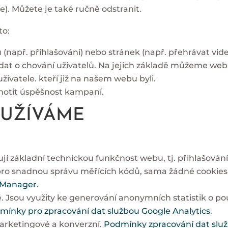
e). Můžete je také ručně odstranit.
to:
např. přihlašování) nebo stránek (např. přehrávat vide
dat o chování uživatelů. Na jejich základě můžeme web 
uživatele. kteří již na našem webu byli.
notit úspěšnost kampaní.
OUŽÍVÁME
ťují základní technickou funkčnost webu, tj. přihlašován
 pro snadnou správu měřících kódů, sama žádné cooki
g Manager
.
é. Jsou využity ke generování anonymních statistik o p
mínky pro zpracování dat službou Google Analytics
.
marketingové a konverzní.
Podmínky zpracování dat slu