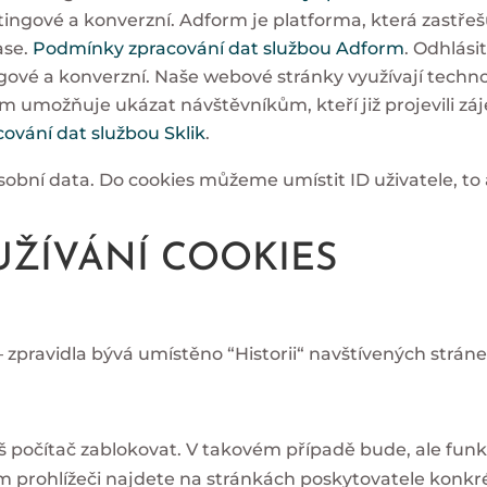
tingové a konverzní. Adform je platforma, která zastřeš
ase.
Podmínky zpracování dat službou Adform
. Odhlási
gové a konverzní. Naše webové stránky využívají techno
m umožňuje ukázat návštěvníkům, kteří již projevili z
ování dat službou Sklik
.
sobní data. Do cookies můžeme umístit ID uživatele, to
UŽÍVÁNÍ COOKIES
zpravidla bývá umístěno “Historii“ navštívených stráne
š počítač zablokovat. V takovém případě bude, ale fun
m prohlížeči najdete na stránkách poskytovatele konkré