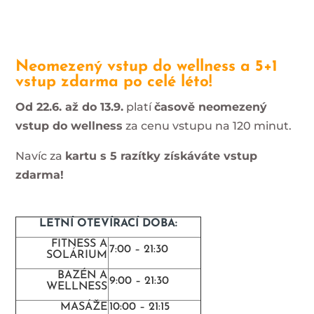
Neomezený vstup do wellness a 5+1
vstup zdarma po celé léto!
Od 22.6. až do 13.9.
platí
časově neomezený
vstup do wellness
za cenu vstupu na 120 minut.
Navíc za
kartu s 5 razítky získáváte vstup
zdarma!
LETNÍ OTEVÍRACÍ DOBA:
FITNESS A
7:00 – 21:30
SOLÁRIUM
BAZÉN A
9:00 – 21:30
WELLNESS
MASÁŽE
10:00 – 21:15