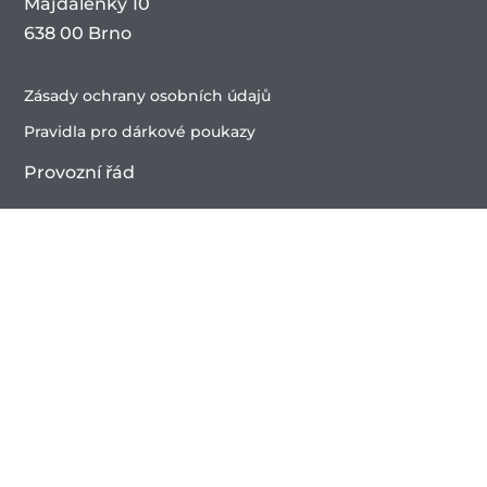
Majdalenky 10
638 00 Brno
Zásady ochrany osobních údajů
Pravidla pro dárkové poukazy
Provozní řád
Uplatnění benefitů
OTEVÍRACÍ DOBA
Wellness
P0 – Ne 09:00 – 21:30
Bazén
Po – Ne 09:00 – 21:30
Fitness