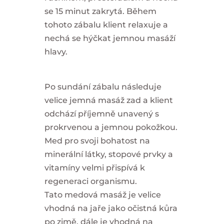
se 15 minut zakrytá. Během
tohoto zábalu klient relaxuje a
nechá se hýčkat jemnou masáží
hlavy.
Po sundání zábalu následuje
velice jemná masáž zad a klient
odchází příjemně unavený s
prokrvenou a jemnou pokožkou.
Med pro svoji bohatost na
minerální látky, stopové prvky a
vitamíny velmi přispívá k
regeneraci organismu.
Tato medová masáž je velice
vhodná na jaře jako očistná kůra
po zimě, dále je vhodná na