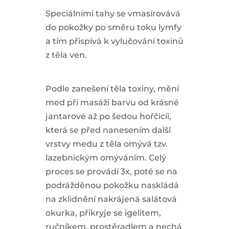
Speciálními tahy se vmasírovává
do pokožky po směru toku lymfy
a tím přispívá k vylučování toxinů
z těla ven.
Podle zanešení těla toxiny, mění
med při masáži barvu od krásné
jantarové až po šedou hořčicíi,
která se před nanesením další
vrstvy medu z těla omývá tzv.
lazebnickým omýváním. Celý
proces se provádí 3x, poté se na
podrážděnou pokožku naskládá
na zklidnění nakrájená salátová
okurka, přikryje se igelitem,
ručníkem, prostěradlem a nechá