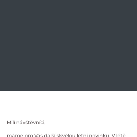
Milí návštěvníci,
máme pro Vás další skvělou letní novinku. V létě