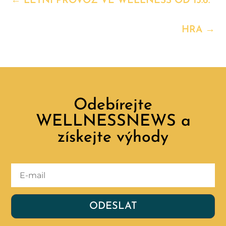
←
LETNÍ PROVOZ VE WELLNESS OD 15.6.
HRA
→
Odebírejte
WELLNESSNEWS a
získejte výhody
ODESLAT